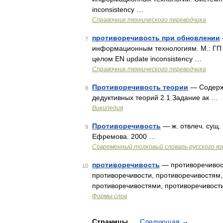
inconsistency …
Справочник технического переводчика
противоречивость при обновлении
7
информационным технологиям. М.: ГП
целом EN update inconsistency …
Справочник технического переводчика
Противоречивость теории
— Содержа
8
дедуктивных теорий 2.1 Задание ак …
Википедия
Противоречивость
— ж. отвлеч. сущ.
9
Ефремова. 2000 …
Современный толковый словарь русского я
противоречивость
— противоречивост
10
противоречивости, противоречивостям,
противоречивостями, противоречивост
Формы слов
Страницы
Следующая
→