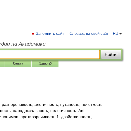
Запомнить сайт
Словарь на свой сайт
RU
едии на Академике
Найти!
Книги
Игры ⚽
разноречивость; алогичность, путаность, нечеткость,
ность, парадоксальность, нелогичность. Ant.
инонимов. противоречивость 1. двойственность,