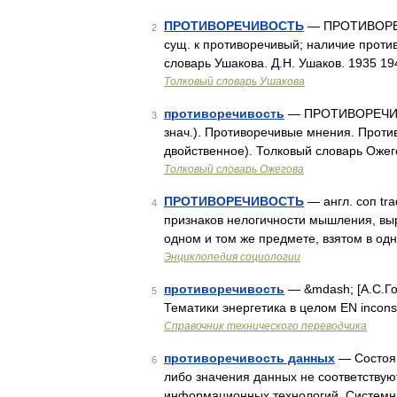
ПРОТИВОРЕЧИВОСТЬ
— ПРОТИВОРЕЧИВ
2
сущ. к противоречивый; наличие проти
словарь Ушакова. Д.Н. Ушаков. 1935 1
Толковый словарь Ушакова
противоречивость
— ПРОТИВОРЕЧИВЫЙ
3
знач.). Противоречивые мнения. Проти
двойственное). Толковый словарь Ожег
Толковый словарь Ожегова
ПРОТИВОРЕЧИВОСТЬ
— англ. соп trad
4
признаков нелогичности мышления, вы
одном и том же предмете, взятом в од
Энциклопедия социологии
противоречивость
— &mdash; [А.С.Гол
5
Тематики энергетика в целом EN incons
Справочник технического переводчика
противоречивость данных
— Состоян
6
либо значения данных не соответствую
информационных технологий. Системн