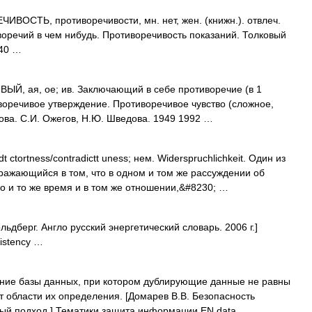
ОСТЬ, противоречивости, мн. нет, жен. (книжн.). отвлеч.
воречий в чем нибудь. Противоречивость показаний. Толковый
940 …
, ая, ое; ив. Заключающий в себе противоречие (в 1
воречивое утверждение. Противоречивое чувство (сложное,
ова. С.И. Ожегов, Н.Ю. Шведова. 1949 1992 …
t ctortness/contradictt uness; нем. Widerspruchlichkeit. Один из
ражающийся в том, что в одном и том же рассуждении об
но и то же время и в том же отношении,&#8230; …
ьдберг. Англо русский энергетический словарь. 2006 г.]
istency …
ие базы данных, при котором дублирующие данные не равны
т области их определения. [Домарев В.В. Безопасность
ый подход.] Тематики защита информации EN data