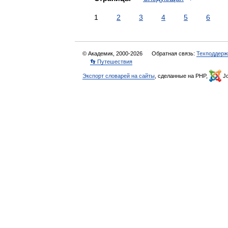
1
2
3
4
5
6
© Академик, 2000-2026
Обратная связь:
Техподдерж
👣 Путешествия
Экспорт словарей на сайты
, сделанные на PHP,
Jo