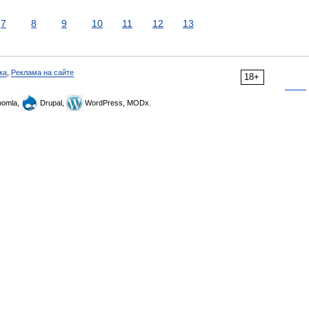
7
8
9
10
11
12
13
ка
,
Реклама на сайте
18+
omla,
Drupal,
WordPress, MODx.